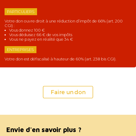
PARTICULIERS
Votre don ouvre droit à une réduction d’impôt de 66% (art. 200
CGI) :
Vous donnez 100 €
Vous déduisez 66 € de vos impôts
Vous ne payez en réalité que 34 €
ENTREPRISES
Votre don est défiscalisé à hauteur de 60% (art. 238 bis CGI).
Faire un don
Envie d'en savoir plus ?