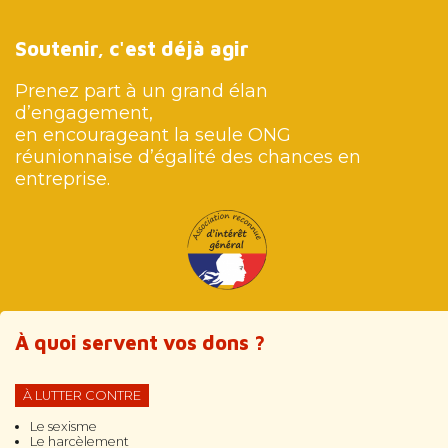
Soutenir, c'est déjà agir
Prenez part à un grand élan
d’engagement,
en encourageant la seule ONG
réunionnaise d’égalité des chances en
entreprise.
À quoi servent vos dons ?
À LUTTER CONTRE
Le sexisme
Le harcèlement