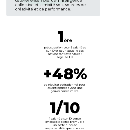
œuvrer ensemble, car l'intelligence
collective et la mixité sont sources de
créativité et de performance.
1
ère
préocupation pour 9 salarié·es
sur 10 et pour laquelle des
actions sont attendues :
l’égalité FH
+48%
de résultat opérationnel pour
les entreprises ayant une
gouvernance mixte
1/10
1 salarié·e sur 10 pense
impossible d’être promu·e à
un poste à haute
responsabilité, quand on est