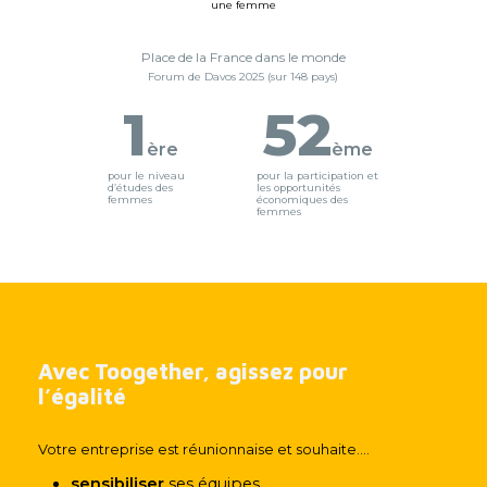
une femme
Place de la France dans le monde
Forum de Davos 2025 (sur 148 pays)
1
52
ère
ème
pour le niveau
pour la participation et
d’études des
les opportunités
femmes
économiques des
femmes
Avec Toogether, agissez pour
l’égalité
Votre entreprise est réunionnaise et souhaite....
sensibiliser
ses équipes