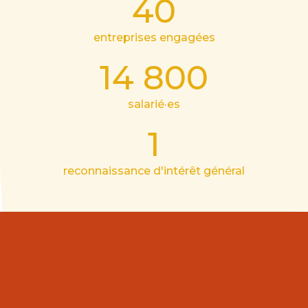
40
entreprises engagées
14 800
salarié·es
1
reconnaissance d'intérêt général